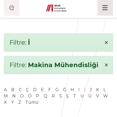
×
Filtre:
İ
×
Filtre:
Makina Mühendisliği
A
B
C
Ç
D
E
F
G
Ğ
H
I
İ
J
K
L
M
N
O
Ö
P
Q
R
S
Ş
T
U
Ü
V
W
X
Y
Z
Tümü