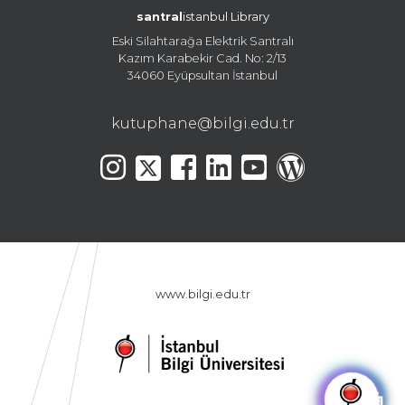
santral
istanbul Library
Eski Silahtarağa Elektrik Santralı
Kazım Karabekir Cad. No: 2/13
34060 Eyüpsultan İstanbul
kutuphane@bilgi.edu.tr
www.bilgi.edu.tr
🤖