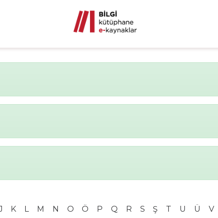
J
K
L
M
N
O
Ö
P
Q
R
S
Ş
T
U
Ü
V