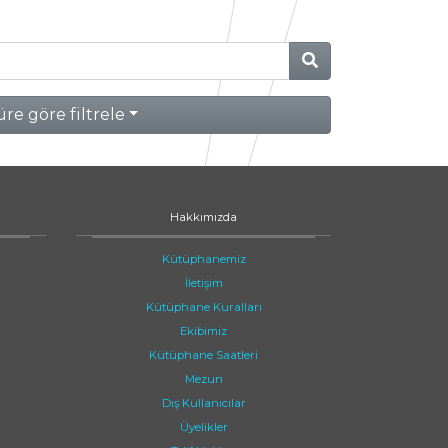
re göre filtrele
Hakkımızda
Kütüphanemiz
İletişim
Kütüphane Kuralları
Ekibimiz
Kütüphane Saatleri
Mezun
Dış Kullanıcılar
Üyelikler