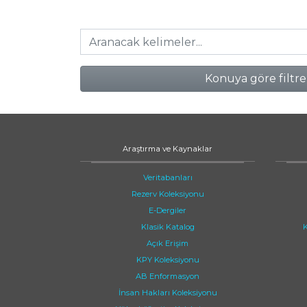
Konuya göre filtre
Araştırma ve Kaynaklar
Veritabanları
Rezerv Koleksiyonu
E-Dergiler
Klasik Katalog
K
Açık Erişim
KPY Koleksiyonu
AB Enformasyon
İnsan Hakları Koleksiyonu