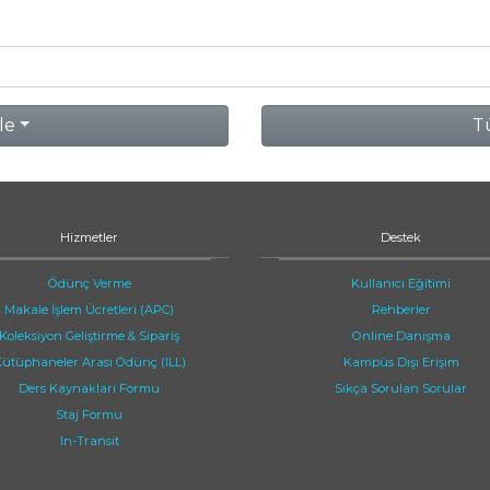
le
Tü
Hizmetler
Destek
Ödünç Verme
Kullanıcı Eğitimi
Makale İşlem Ücretleri (APC)
Rehberler
Koleksiyon Geliştirme & Sipariş
Online Danışma
ütüphaneler Arası Ödünç (ILL)
Kampüs Dışı Erişim
Ders Kaynakları Formu
Sıkça Sorulan Sorular
Staj Formu
In-Transit