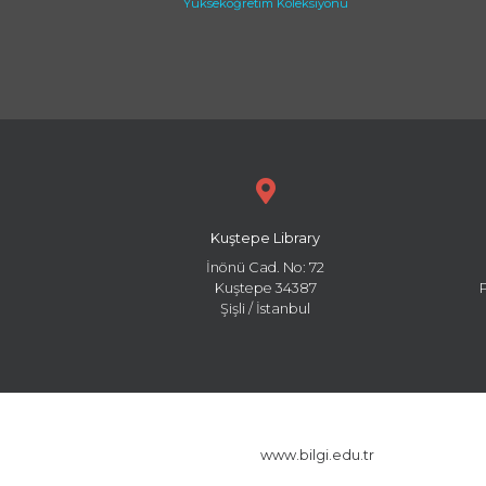
Yükseköğretim Koleksiyonu
Kuştepe Library
İnönü Cad. No: 72
Kuştepe 34387
Şişli / İstanbul
www.bilgi.edu.tr