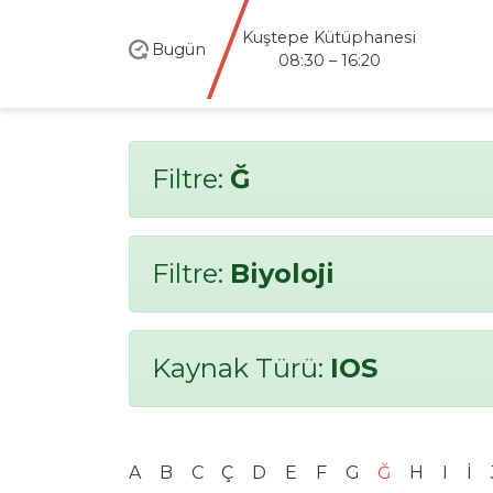
Kuştepe Kütüphanesi
Bugün
08:30 – 16:20
Filtre:
Ğ
Filtre:
Biyoloji
Kaynak Türü:
IOS
A
B
C
Ç
D
E
F
G
Ğ
H
I
İ