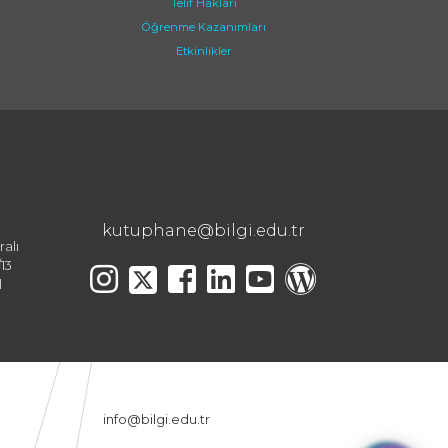
Telif Hakları
Öğrenme Kazanımları
Etkinlikler
kutuphane@bilgi.edu.tr
ralı
13
l
info@bilgi.edu.tr