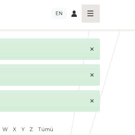
EN
×
×
×
W
X
Y
Z
Tümü