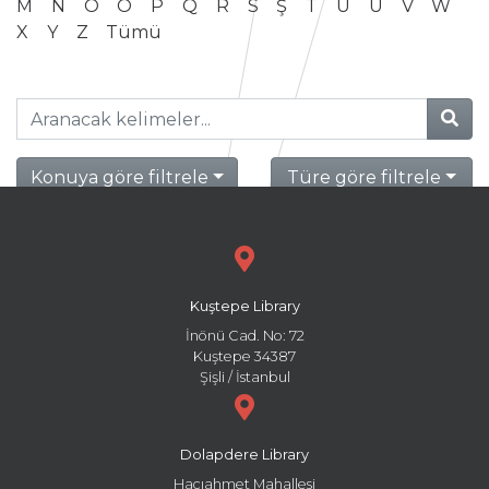
M
N
O
Ö
P
Q
R
S
Ş
T
U
Ü
V
W
X
Y
Z
Tümü
Konuya göre filtrele
Türe göre filtrele
Kuştepe Library
İnönü Cad. No: 72
Kuştepe 34387
Şişli / İstanbul
Dolapdere Library
Hacıahmet Mahallesi