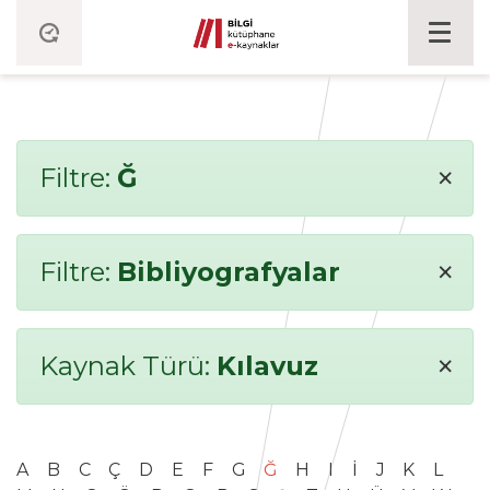
×
Filtre:
Ğ
×
Filtre:
Bibliyografyalar
×
Kaynak Türü:
Kılavuz
A
B
C
Ç
D
E
F
G
Ğ
H
I
İ
J
K
L