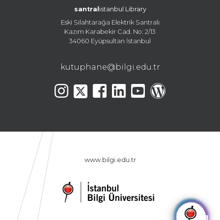
santral
istanbul Library
Eski Silahtarağa Elektrik Santralı
Kazım Karabekir Cad. No: 2/13
34060 Eyüpsultan İstanbul
kutuphane@bilgi.edu.tr
www.bilgi.edu.tr
🤖