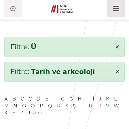
×
Filtre:
Ü
×
Filtre:
Tarih ve arkeoloji
A
B
C
Ç
D
E
F
G
Ğ
H
I
İ
J
K
L
M
N
O
Ö
P
Q
R
S
Ş
T
U
Ü
V
W
X
Y
Z
Tümü