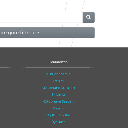
re göre filtrele
Hakkımızda
Kütüphanemiz
İletişim
Kütüphane Kuralları
Ekibimiz
Kütüphane Saatleri
Mezun
Dış Kullanıcılar
Üyelikler