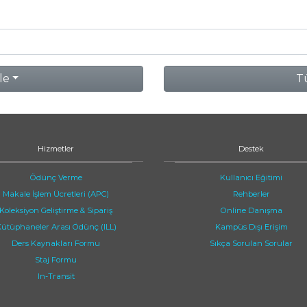
le
Tü
Hizmetler
Destek
Ödünç Verme
Kullanıcı Eğitimi
Makale İşlem Ücretleri (APC)
Rehberler
Koleksiyon Geliştirme & Sipariş
Online Danışma
ütüphaneler Arası Ödünç (ILL)
Kampüs Dışı Erişim
Ders Kaynakları Formu
Sıkça Sorulan Sorular
Staj Formu
In-Transit