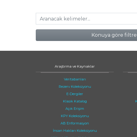
Konuya göre filtre
Araştırma ve Kaynaklar
Veritabanları
Rezerv Koleksiyonu
E-Dergiler
Klasik Katalog
K
Açık Erişim
KPY Koleksiyonu
AB Enformasyon
İnsan Hakları Koleksiyonu