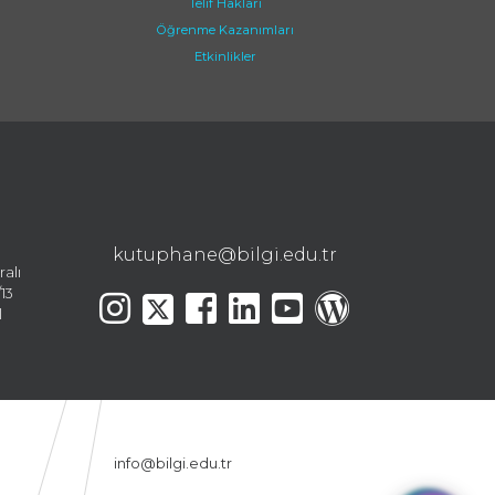
Telif Hakları
Öğrenme Kazanımları
Etkinlikler
kutuphane@bilgi.edu.tr
ralı
13
l
info@bilgi.edu.tr