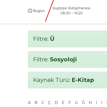
Kuştepe Kütüphanesi
Bugün
08:30 – 16:20
Filtre:
Ü
Filtre:
Sosyoloji
Kaynak Türü:
E-Kitap
A
B
C
Ç
D
E
F
G
Ğ
H
I
İ