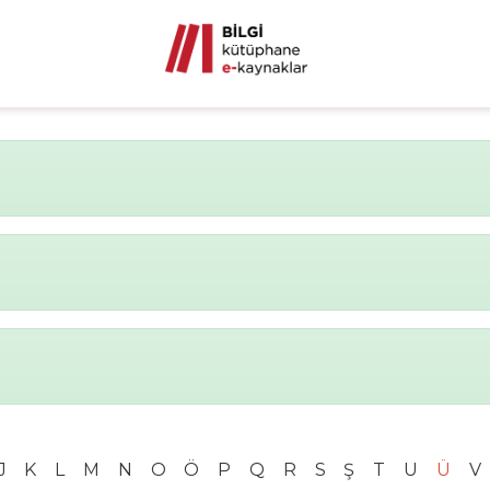
J
K
L
M
N
O
Ö
P
Q
R
S
Ş
T
U
Ü
V