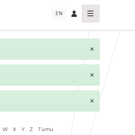
EN
×
×
×
W
X
Y
Z
Tümü