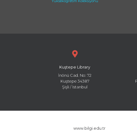
Yükseköğretim Koleksiyonu
Kuştepe Library
İnönü Cad. No: 72
Kuştepe 34387
Şişli / İstanbul
www.bilgi.edu.tr