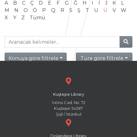
A
B
C
Ç
D
E
F
G
Ğ
H
I
İ
J
K
L
M
N
O
Ö
P
Q
R
S
Ş
T
U
Ü
V
W
X
Y
Z
Tümü
Konuya göre filtrele
Türe göre filtrele
Kuştepe Library
İnönü Cad. No: 72
Kuştepe 34387
Şişli / İstanbul
Dolapdere Library