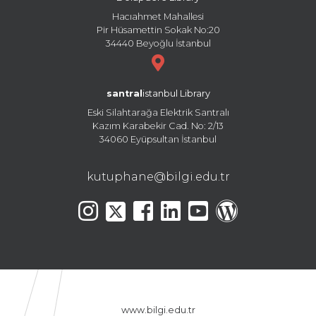
Hacıahmet Mahallesi
Pir Hüsamettin Sokak No:20
34440 Beyoğlu İstanbul
santral
istanbul Library
Eski Silahtarağa Elektrik Santralı
Kazım Karabekir Cad. No: 2/13
34060 Eyüpsultan İstanbul
kutuphane@bilgi.edu.tr
www.bilgi.edu.tr