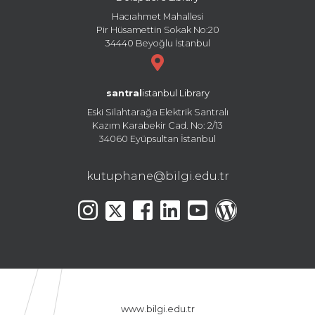
Hacıahmet Mahallesi
Pir Hüsamettin Sokak No:20
34440 Beyoğlu İstanbul
santral
istanbul Library
Eski Silahtarağa Elektrik Santralı
Kazım Karabekir Cad. No: 2/13
34060 Eyüpsultan İstanbul
kutuphane@bilgi.edu.tr
www.bilgi.edu.tr