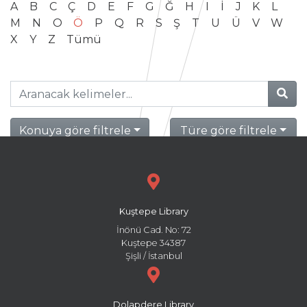
A
B
C
Ç
D
E
F
G
Ğ
H
I
İ
J
K
L
M
N
O
Ö
P
Q
R
S
Ş
T
U
Ü
V
W
X
Y
Z
Tümü
Konuya göre filtrele
Türe göre filtrele
Kuştepe Library
İnönü Cad. No: 72
Kuştepe 34387
Şişli / İstanbul
Dolapdere Library