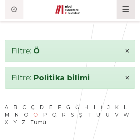
×
Filtre:
Ö
×
Filtre:
Politika bilimi
A
B
C
Ç
D
E
F
G
Ğ
H
I
İ
J
K
L
M
N
O
Ö
P
Q
R
S
Ş
T
U
Ü
V
W
X
Y
Z
Tümü