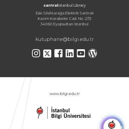
santral
istanbul Library
Eski Silahtarağa Elektrik Santralı
Kazım Karabekir Cad. No: 2/13
34060 Eyüpsultan İstanbul
kutuphane@bilgi.edu.tr
www.bilgi.edu.tr
🤖