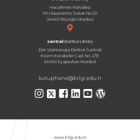
Hacıahmet Mahallesi
Pir Hüsamettin Sokak No:20
34440 Beyoğlu İstanbul
santral
istanbul Library
Eski Silahtarağa Elektrik Santralı
Kazım Karabekir Cad. No: 2/13
34060 Eyüpsultan İstanbul
kutuphane@bilgi.edu.tr
www.bilgi.edu.tr