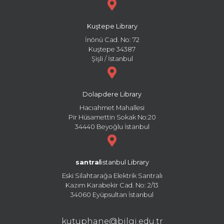
Kuştepe Library
İnönü Cad. No: 72
Kuştepe 34387
Şişli / İstanbul
Dolapdere Library
Hacıahmet Mahallesi
Pir Hüsamettin Sokak No:20
34440 Beyoğlu İstanbul
santral
istanbul Library
Eski Silahtarağa Elektrik Santralı
Kazım Karabekir Cad. No: 2/13
34060 Eyüpsultan İstanbul
kutuphane@bilgi.edu.tr