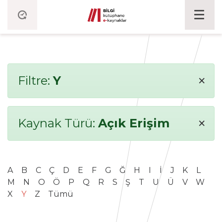
×
Filtre:
Y
×
Kaynak Türü:
Açık Erişim
A
B
C
Ç
D
E
F
G
Ğ
H
I
İ
J
K
L
M
N
O
Ö
P
Q
R
S
Ş
T
U
Ü
V
W
X
Y
Z
Tümü