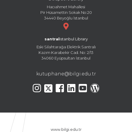
Hacıahmet Mahallesi
Pir Hüsamettin Sokak No:20
34440 Beyoğlu İstanbul
santral
istanbul Library
Eski Silahtarağa Elektrik Santralı
Kazım Karabekir Cad. No: 2/13
34060 Eyüpsultan İstanbul
kutuphane@bilgi.edu.tr
www.bilgi.edu.tr