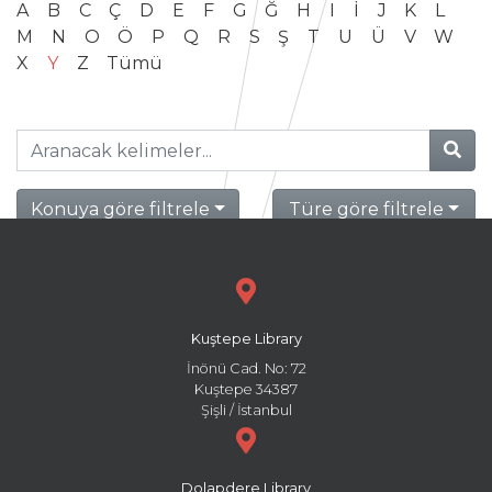
A
B
C
Ç
D
E
F
G
Ğ
H
I
İ
J
K
L
M
N
O
Ö
P
Q
R
S
Ş
T
U
Ü
V
W
X
Y
Z
Tümü
Konuya göre filtrele
Türe göre filtrele
Kuştepe Library
İnönü Cad. No: 72
Kuştepe 34387
Şişli / İstanbul
Dolapdere Library