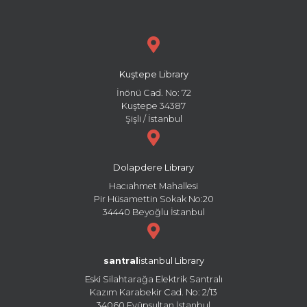
Kuştepe Library
İnönü Cad. No: 72
Kuştepe 34387
Şişli / İstanbul
Dolapdere Library
Hacıahmet Mahallesi
Pir Hüsamettin Sokak No:20
34440 Beyoğlu İstanbul
santral
istanbul Library
Eski Silahtarağa Elektrik Santralı
Kazım Karabekir Cad. No: 2/13
34060 Eyüpsultan İstanbul