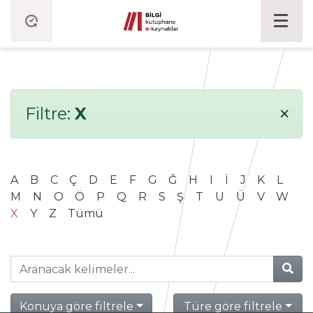
×
Filtre:
X
A
B
C
Ç
D
E
F
G
Ğ
H
I
İ
J
K
L
M
N
O
Ö
P
Q
R
S
Ş
T
U
Ü
V
W
X
Y
Z
Tümü
Konuya göre filtrele
Türe göre filtrele