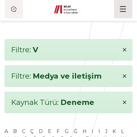
×
Filtre:
V
×
Filtre:
Medya ve iletişim
×
Kaynak Türü:
Deneme
A
B
C
Ç
D
E
F
G
Ğ
H
I
İ
J
K
L