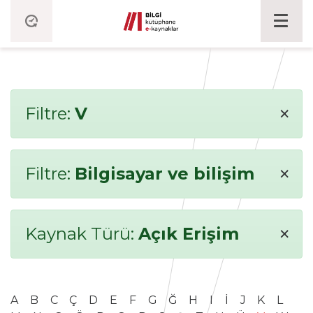
×
Filtre:
V
×
Filtre:
Bilgisayar ve bilişim
×
Kaynak Türü:
Açık Erişim
A
B
C
Ç
D
E
F
G
Ğ
H
I
İ
J
K
L