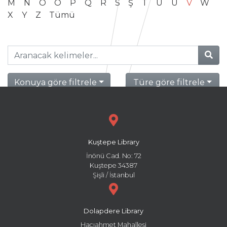
M
N
O
Ö
P
Q
R
S
Ş
T
U
Ü
V
W
X
Y
Z
Tümü
Konuya göre filtrele
Türe göre filtrele
Kuştepe Library
İnönü Cad. No: 72
Kuştepe 34387
Şişli / İstanbul
Dolapdere Library
Hacıahmet Mahallesi