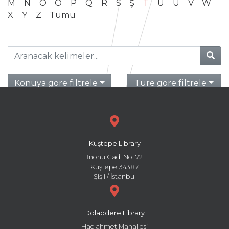
M
N
O
Ö
P
Q
R
S
Ş
T
U
Ü
V
W
X
Y
Z
Tümü
Konuya göre filtrele
Türe göre filtrele
Kuştepe Library
İnönü Cad. No: 72
Kuştepe 34387
Şişli / İstanbul
Dolapdere Library
Hacıahmet Mahallesi