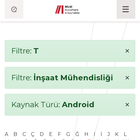
×
Filtre:
T
×
Filtre:
İnşaat Mühendisliği
×
Kaynak Türü:
Android
A
B
C
Ç
D
E
F
G
Ğ
H
I
İ
J
K
L