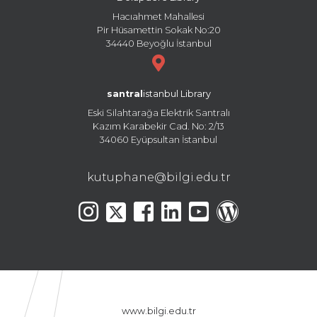
Hacıahmet Mahallesi
Pir Hüsamettin Sokak No:20
34440 Beyoğlu İstanbul
santral
istanbul Library
Eski Silahtarağa Elektrik Santralı
Kazım Karabekir Cad. No: 2/13
34060 Eyüpsultan İstanbul
kutuphane@bilgi.edu.tr
www.bilgi.edu.tr