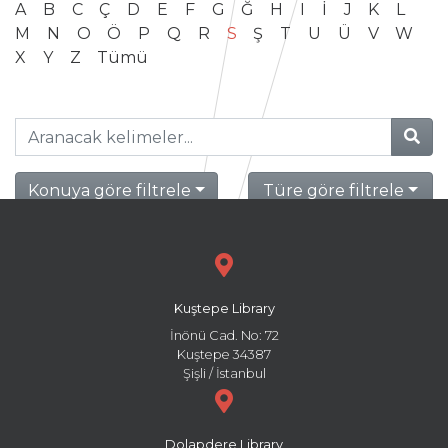
A
B
C
Ç
D
E
F
G
Ğ
H
I
İ
J
K
L
M
N
O
Ö
P
Q
R
S
Ş
T
U
Ü
V
W
X
Y
Z
Tümü
Konuya göre filtrele
Türe göre filtrele
Kuştepe Library
İnönü Cad. No: 72
Kuştepe 34387
Şişli / İstanbul
Dolapdere Library