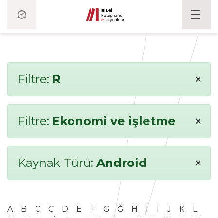
×
Filtre:
R
×
Filtre:
Ekonomi ve işletme
×
Kaynak Türü:
Android
A
B
C
Ç
D
E
F
G
Ğ
H
I
İ
J
K
L