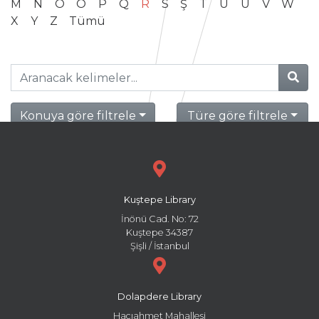
M
N
O
Ö
P
Q
R
S
Ş
T
U
Ü
V
W
X
Y
Z
Tümü
Konuya göre filtrele
Türe göre filtrele
Kuştepe Library
İnönü Cad. No: 72
Kuştepe 34387
Şişli / İstanbul
Dolapdere Library
Hacıahmet Mahallesi