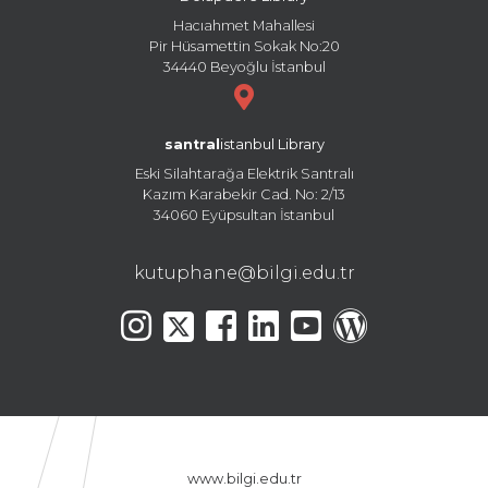
Hacıahmet Mahallesi
Pir Hüsamettin Sokak No:20
34440 Beyoğlu İstanbul
santral
istanbul Library
Eski Silahtarağa Elektrik Santralı
Kazım Karabekir Cad. No: 2/13
34060 Eyüpsultan İstanbul
kutuphane@bilgi.edu.tr
www.bilgi.edu.tr