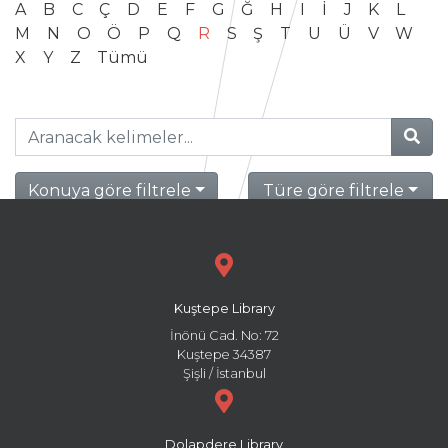
A
B
C
Ç
D
E
F
G
Ğ
H
I
İ
J
K
L
M
N
O
Ö
P
Q
R
S
Ş
T
U
Ü
V
W
X
Y
Z
Tümü
Konuya göre filtrele
Türe göre filtrele
Kuştepe Library
İnönü Cad. No: 72
Kuştepe 34387
Şişli / İstanbul
Dolapdere Library