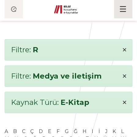
×
Filtre:
R
×
Filtre:
Medya ve iletişim
×
Kaynak Türü:
E-Kitap
A
B
C
Ç
D
E
F
G
Ğ
H
I
İ
J
K
L