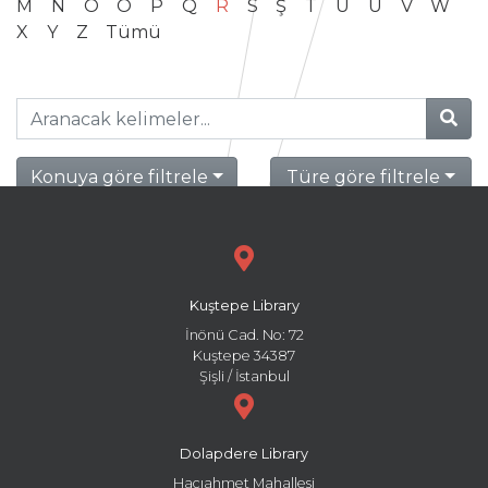
M
N
O
Ö
P
Q
R
S
Ş
T
U
Ü
V
W
X
Y
Z
Tümü
Konuya göre filtrele
Türe göre filtrele
Kuştepe Library
İnönü Cad. No: 72
Kuştepe 34387
Şişli / İstanbul
Dolapdere Library
Hacıahmet Mahallesi