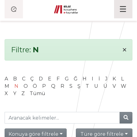
×
Filtre:
N
A
B
C
Ç
D
E
F
G
Ğ
H
I
İ
J
K
L
M
N
O
Ö
P
Q
R
S
Ş
T
U
Ü
V
W
X
Y
Z
Tümü
Konuya göre filtrele
Türe göre filtrele