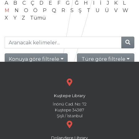
A
B
C
Ç
D
E
F
G
Ğ
H
I
İ
J
K
L
M
N
O
Ö
P
Q
R
S
Ş
T
U
Ü
V
W
X
Y
Z
Tümü
Konuya göre filtrele
Türe göre filtrele
Kuştepe Library
İnönü Cad. No: 72
Kuştepe 34387
Şişli / İstanbul
Dolapdere Library