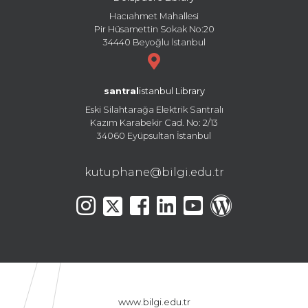
Hacıahmet Mahallesi
Pir Hüsamettin Sokak No:20
34440 Beyoğlu İstanbul
santral
istanbul Library
Eski Silahtarağa Elektrik Santralı
Kazım Karabekir Cad. No: 2/13
34060 Eyüpsultan İstanbul
kutuphane@bilgi.edu.tr
www.bilgi.edu.tr