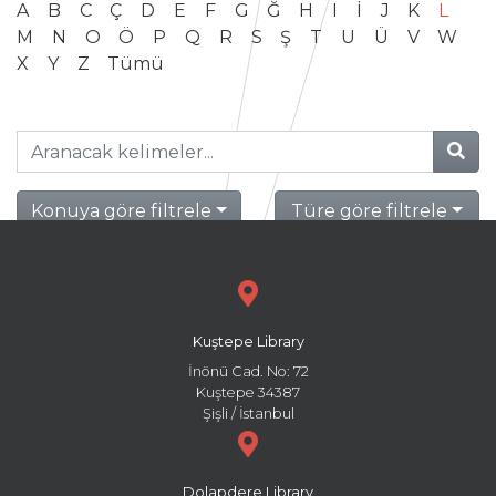
A
B
C
Ç
D
E
F
G
Ğ
H
I
İ
J
K
L
M
N
O
Ö
P
Q
R
S
Ş
T
U
Ü
V
W
X
Y
Z
Tümü
Konuya göre filtrele
Türe göre filtrele
Kuştepe Library
İnönü Cad. No: 72
Kuştepe 34387
Şişli / İstanbul
Dolapdere Library