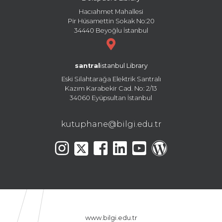
Hacıahmet Mahallesi
Pir Hüsamettin Sokak No:20
34440 Beyoğlu İstanbul
santral
istanbul Library
Eski Silahtarağa Elektrik Santralı
Kazım Karabekir Cad. No: 2/13
34060 Eyüpsultan İstanbul
kutuphane@bilgi.edu.tr
www.bilgi.edu.tr