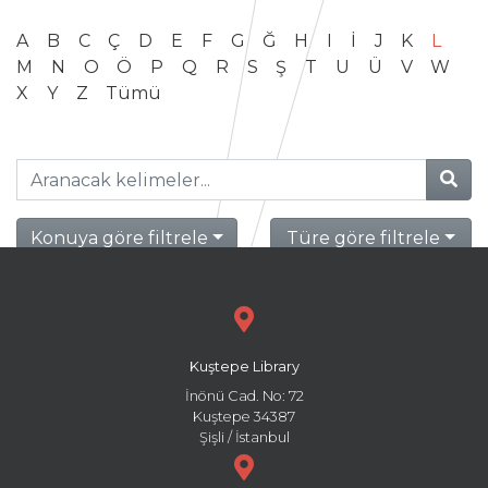
A
B
C
Ç
D
E
F
G
Ğ
H
I
İ
J
K
L
M
N
O
Ö
P
Q
R
S
Ş
T
U
Ü
V
W
X
Y
Z
Tümü
Konuya göre filtrele
Türe göre filtrele
Kuştepe Library
İnönü Cad. No: 72
Kuştepe 34387
Şişli / İstanbul