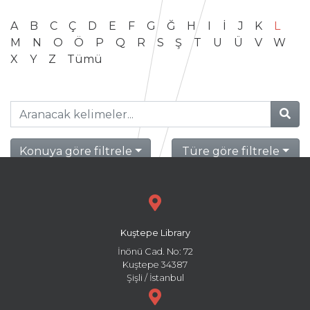
A
B
C
Ç
D
E
F
G
Ğ
H
I
İ
J
K
L
M
N
O
Ö
P
Q
R
S
Ş
T
U
Ü
V
W
X
Y
Z
Tümü
Konuya göre filtrele
Türe göre filtrele
Kuştepe Library
İnönü Cad. No: 72
Kuştepe 34387
Şişli / İstanbul