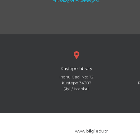
Yükseköğretim Koleksiyonu
Kuştepe Library
İnönü Cad. No: 72
Kuştepe 34387
Şişli / İstanbul
www.bilgi.edu.tr