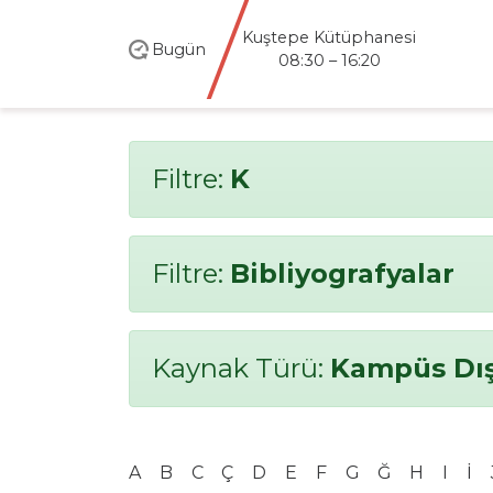
Kuştepe Kütüphanesi
Bugün
08:30 – 16:20
Filtre:
K
Filtre:
Bibliyografyalar
Kaynak Türü:
Kampüs Dış
A
B
C
Ç
D
E
F
G
Ğ
H
I
İ