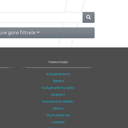
re göre filtrele
Hakkımızda
Kütüphanemiz
İletişim
Kütüphane Kuralları
Ekibimiz
Kütüphane Saatleri
Mezun
Dış Kullanıcılar
Üyelikler