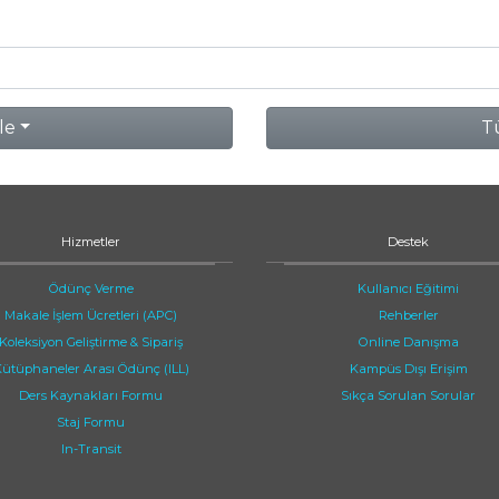
le
Tü
Hizmetler
Destek
Ödünç Verme
Kullanıcı Eğitimi
Makale İşlem Ücretleri (APC)
Rehberler
Koleksiyon Geliştirme & Sipariş
Online Danışma
ütüphaneler Arası Ödünç (ILL)
Kampüs Dışı Erişim
Ders Kaynakları Formu
Sıkça Sorulan Sorular
Staj Formu
In-Transit