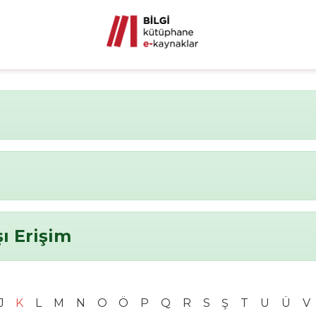
ı Erişim
J
K
L
M
N
O
Ö
P
Q
R
S
Ş
T
U
Ü
V