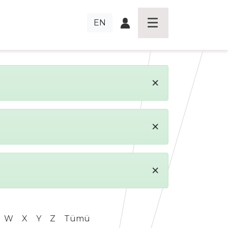
EN
×
×
×
W
X
Y
Z
Tümü