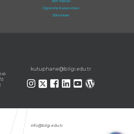
Telif Hakları
Öğrenme Kazanımları
Etkinlikler
kutuphane@bilgi.edu.tr
ralı
13
l
info@bilgi.edu.tr