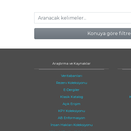
Konuya göre filtre
Araştırma ve Kaynaklar
Veritabanları
Rezerv Koleksiyonu
E-Dergiler
Klasik Katalog
K
Açık Erişim
KPY Koleksiyonu
AB Enformasyon
İnsan Hakları Koleksiyonu