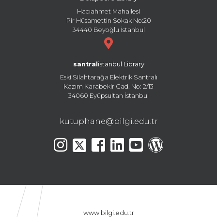
Hacıahmet Mahallesi
Pir Hüsamettin Sokak No:20
34440 Beyoğlu İstanbul
santral
istanbul Library
Eski Silahtarağa Elektrik Santralı
Kazım Karabekir Cad. No: 2/13
34060 Eyüpsultan İstanbul
kutuphane@bilgi.edu.tr
www.bilgi.edu.tr