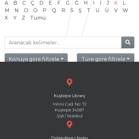
A
B
C
Ç
D
E
F
G
Ğ
H
I
İ
J
K
L
M
N
O
Ö
P
Q
R
S
Ş
T
U
Ü
V
W
X
Y
Z
Tümü
Konuya göre filtrele
Türe göre filtrele
Kuştepe Library
İnönü Cad. No: 72
Kuştepe 34387
Şişli / İstanbul
Dolapdere Library