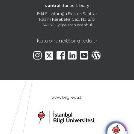
santral
istanbul Library
Eski Silahtarağa Elektrik Santralı
Kazım Karabekir Cad. No: 2/13
34060 Eyüpsultan İstanbul
kutuphane@bilgi.edu.tr
www.bilgi.edu.tr
🤖