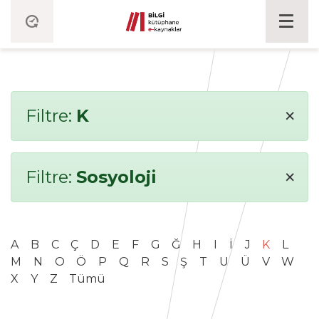
×
Filtre:
K
×
Filtre:
Sosyoloji
A
B
C
Ç
D
E
F
G
Ğ
H
I
İ
J
K
L
M
N
O
Ö
P
Q
R
S
Ş
T
U
Ü
V
W
X
Y
Z
Tümü