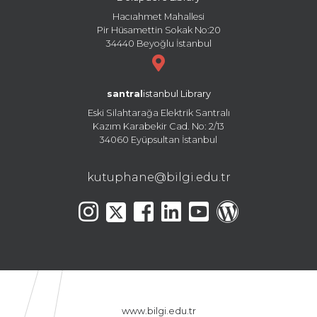
Hacıahmet Mahallesi
Pir Hüsamettin Sokak No:20
34440 Beyoğlu İstanbul
santral
istanbul Library
Eski Silahtarağa Elektrik Santralı
Kazım Karabekir Cad. No: 2/13
34060 Eyüpsultan İstanbul
kutuphane@bilgi.edu.tr
www.bilgi.edu.tr