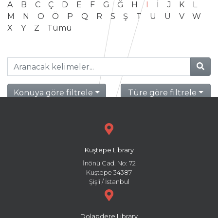
A
B
C
Ç
D
E
F
G
Ğ
H
I
İ
J
K
L
M
N
O
Ö
P
Q
R
S
Ş
T
U
Ü
V
W
X
Y
Z
Tümü
Konuya göre filtrele
Türe göre filtrele
Kuştepe Library
İnönü Cad. No: 72
Kuştepe 34387
Şişli / İstanbul
Dolapdere Library