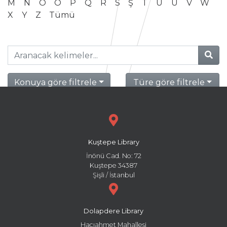
M
N
O
Ö
P
Q
R
S
Ş
T
U
Ü
V
W
X
Y
Z
Tümü
Konuya göre filtrele
Türe göre filtrele
Kuştepe Library
İnönü Cad. No: 72
Kuştepe 34387
Şişli / İstanbul
Dolapdere Library
Hacıahmet Mahallesi