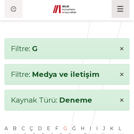
×
Filtre:
G
×
Filtre:
Medya ve iletişim
×
Kaynak Türü:
Deneme
A
B
C
Ç
D
E
F
G
Ğ
H
I
İ
J
K
L