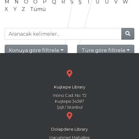
M
N
O
Ö
P
Q
R
S
Ş
T
U
Ü
V
W
X
Y
Z
Tümü
Konuya göre filtrele
Türe göre filtrele
Kuştepe Library
İnönü Cad. No: 72
Kuştepe 34387
Şişli / İstanbul
Dolapdere Library
Hacıahmet Mahallesi