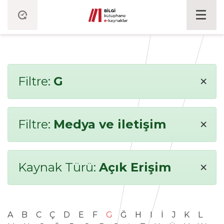
×
Filtre:
G
×
Filtre:
Medya ve iletişim
×
Kaynak Türü:
Açık Erişim
A
B
C
Ç
D
E
F
G
Ğ
H
I
İ
J
K
L