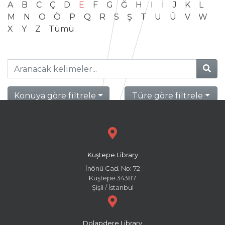
A
B
C
Ç
D
E
F
G
Ğ
H
I
İ
J
K
L
M
N
O
Ö
P
Q
R
S
Ş
T
U
Ü
V
W
X
Y
Z
Tümü
Konuya göre filtrele
Türe göre filtrele
Kuştepe Library
İnönü Cad. No: 72
Kuştepe 34387
Şişli / İstanbul
Dolapdere Library