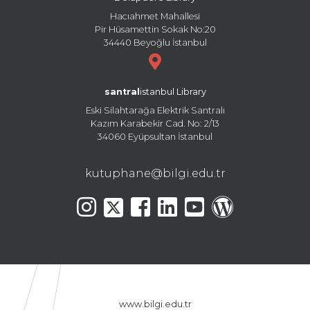
Hacıahmet Mahallesi
Pir Hüsamettin Sokak No:20
34440 Beyoğlu İstanbul
santral
istanbul Library
Eski Silahtarağa Elektrik Santralı
Kazım Karabekir Cad. No: 2/13
34060 Eyüpsultan İstanbul
kutuphane@bilgi.edu.tr
www.bilgi.edu.tr