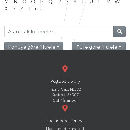
M
N
O
Ö
P
Q
R
S
Ş
T
U
Ü
V
W
X
Y
Z
Tümü
Konuya göre filtrele
Türe göre filtrele
Kuştepe Library
İnönü Cad. No: 72
Kuştepe 34387
Şişli / İstanbul
Dolapdere Library
Hacıahmet Mahallesi