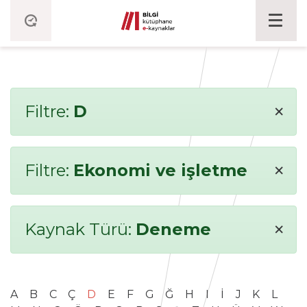
×
Filtre:
D
×
Filtre:
Ekonomi ve işletme
×
Kaynak Türü:
Deneme
A
B
C
Ç
D
E
F
G
Ğ
H
I
İ
J
K
L