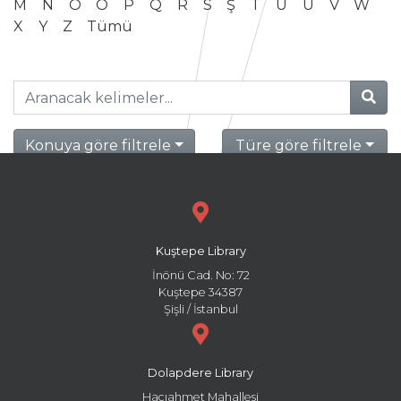
M
N
O
Ö
P
Q
R
S
Ş
T
U
Ü
V
W
X
Y
Z
Tümü
Konuya göre filtrele
Türe göre filtrele
Kuştepe Library
İnönü Cad. No: 72
Kuştepe 34387
Şişli / İstanbul
Dolapdere Library
Hacıahmet Mahallesi