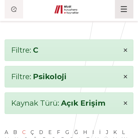
×
Filtre:
C
×
Filtre:
Psikoloji
×
Kaynak Türü:
Açık Erişim
A
B
C
Ç
D
E
F
G
Ğ
H
I
İ
J
K
L