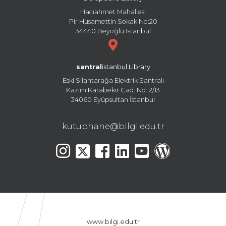
Hacıahmet Mahallesi
Pir Hüsamettin Sokak No:20
34440 Beyoğlu İstanbul
santral
istanbul Library
Eski Silahtarağa Elektrik Santralı
Kazım Karabekir Cad. No: 2/13
34060 Eyüpsultan İstanbul
kutuphane@bilgi.edu.tr
www.bilgi.edu.tr