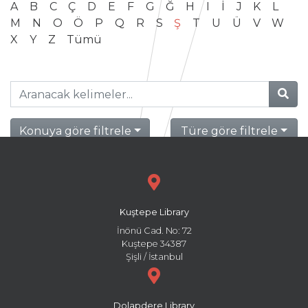
A
B
C
Ç
D
E
F
G
Ğ
H
I
İ
J
K
L
M
N
O
Ö
P
Q
R
S
Ş
T
U
Ü
V
W
X
Y
Z
Tümü
Konuya göre filtrele
Türe göre filtrele
Kuştepe Library
İnönü Cad. No: 72
Kuştepe 34387
Şişli / İstanbul
Dolapdere Library