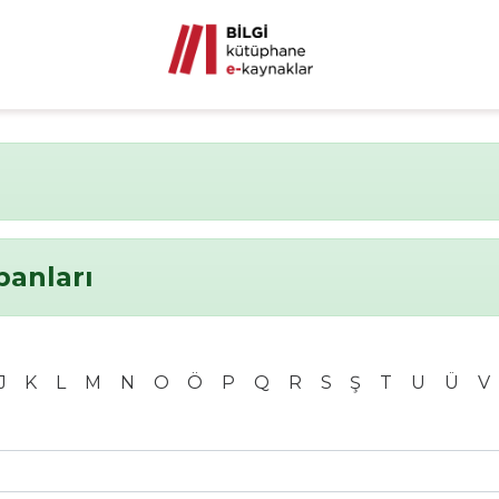
banları
J
K
L
M
N
O
Ö
P
Q
R
S
Ş
T
U
Ü
V