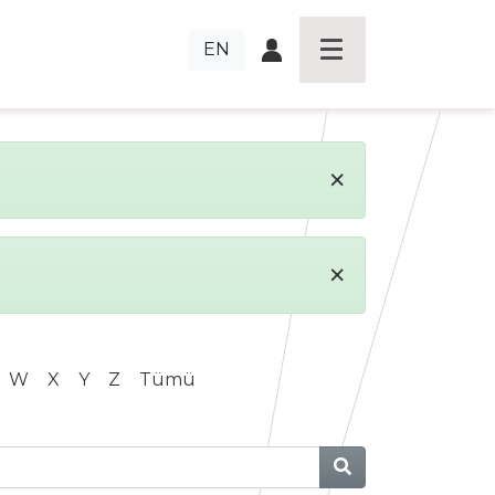
EN
×
×
W
X
Y
Z
Tümü