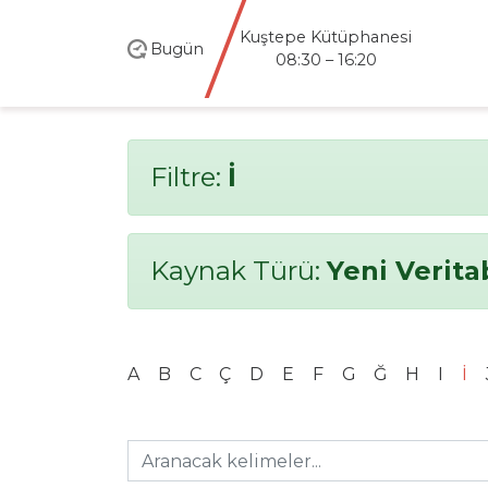
Kuştepe Kütüphanesi
Bugün
08:30 – 16:20
Filtre:
İ
Kaynak Türü:
Yeni Verita
A
B
C
Ç
D
E
F
G
Ğ
H
I
İ