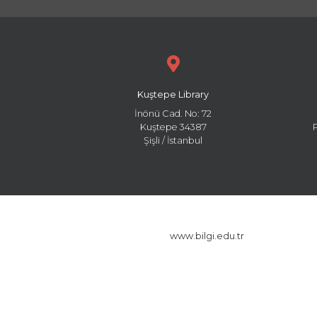
Kuştepe Library
İnönü Cad. No: 72
Kuştepe 34387
Şişli / İstanbul
www.bilgi.edu.tr