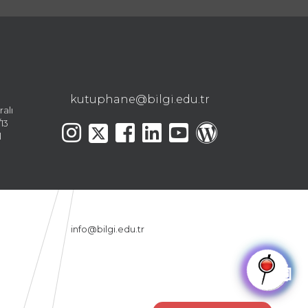
kutuphane@bilgi.edu.tr
ralı
13
l
info@bilgi.edu.tr
🤖