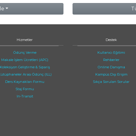
le
Tü
Hizmetler
Destek
Ödünç Verme
Kullanıcı Eğitimi
Makale İşlem Ücretleri (APC)
Rehberler
Koleksiyon Geliştirme & Sipariş
Online Danışma
ütüphaneler Arası Ödünç (ILL)
Kampüs Dışı Erişim
Ders Kaynakları Formu
Sıkça Sorulan Sorular
Staj Formu
In-Transit