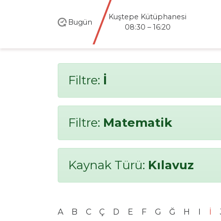
Kuştepe Kütüphanesi
Bugün
08:30 – 16:20
Filtre:
İ
Filtre:
Matematik
Kaynak Türü:
Kılavuz
A
B
C
Ç
D
E
F
G
Ğ
H
I
İ