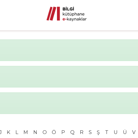
J
K
L
M
N
O
Ö
P
Q
R
S
Ş
T
U
Ü
V