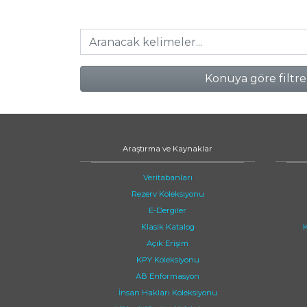
Konuya göre filtre
Araştırma ve Kaynaklar
Veritabanları
Rezerv Koleksiyonu
E-Dergiler
Klasik Katalog
K
Açık Erişim
KPY Koleksiyonu
AB Enformasyon
İnsan Hakları Koleksiyonu