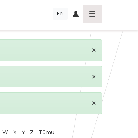
EN
×
×
×
W
X
Y
Z
Tümü