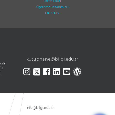
Telif Hakları
Öğrenme Kazanımları
Etkinlikler
kutuphane@bilgi.edu.tr
ralı
13
l
info@bilgi.edu.tr