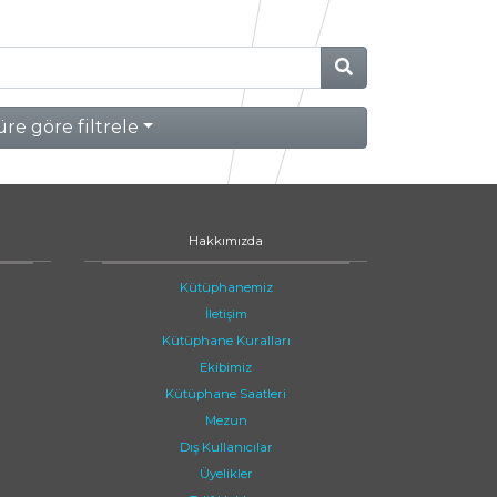
re göre filtrele
Hakkımızda
Kütüphanemiz
İletişim
Kütüphane Kuralları
Ekibimiz
Kütüphane Saatleri
Mezun
Dış Kullanıcılar
Üyelikler