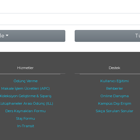
le
Tü
Hizmetler
Destek
Ödünç Verme
Kullanıcı Eğitimi
Makale İşlem Ücretleri (APC)
Rehberler
Koleksiyon Geliştirme & Sipariş
Online Danışma
ütüphaneler Arası Ödünç (ILL)
Kampüs Dışı Erişim
Ders Kaynakları Formu
Sıkça Sorulan Sorular
Staj Formu
In-Transit