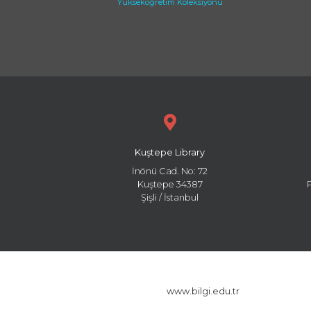
Yükseköğretim Koleksiyonu
Kuştepe Library
İnönü Cad. No: 72
Kuştepe 34387
Şişli / İstanbul
www.bilgi.edu.tr