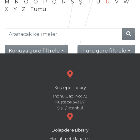
M
N
O
Ö
P
Q
R
S
Ş
T
U
Ü
V
W
X
Y
Z
Tümü
Konuya göre filtrele
Türe göre filtrele
Kuştepe Library
İnönü Cad. No: 72
Kuştepe 34387
Şişli / İstanbul
Dolapdere Library
Hacıahmet Mahallesi