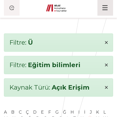
×
Filtre:
Ü
×
Filtre:
Eğitim bilimleri
×
Kaynak Türü:
Açık Erişim
A
B
C
Ç
D
E
F
G
Ğ
H
I
İ
J
K
L