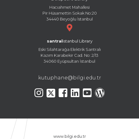
Hacıahmet Mahallesi
Pir Hüsamettin Sokak No:20
34440 Beyoğlu İstanbul
santral
istanbul Library
Eski Silahtarağa Elektrik Santralı
Kazım Karabekir Cad. No: 2/13
34060 Eyüpsultan İstanbul
kutuphane@bilgi.edu.tr
www.bilgi.edu.tr