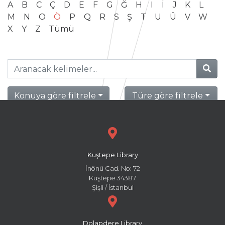
A
B
C
Ç
D
E
F
G
Ğ
H
I
İ
J
K
L
M
N
O
Ö
P
Q
R
S
Ş
T
U
Ü
V
W
X
Y
Z
Tümü
Konuya göre filtrele
Türe göre filtrele
Kuştepe Library
İnönü Cad. No: 72
Kuştepe 34387
Şişli / İstanbul
Dolapdere Library