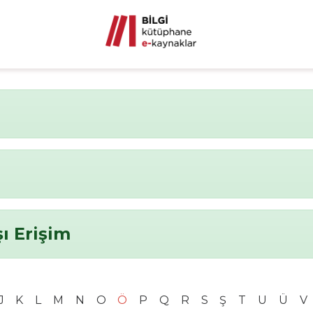
ı Erişim
J
K
L
M
N
O
Ö
P
Q
R
S
Ş
T
U
Ü
V