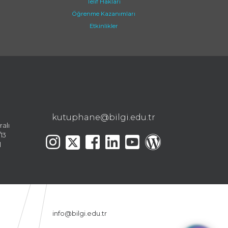
Telif Hakları
Öğrenme Kazanımları
Etkinlikler
kutuphane@bilgi.edu.tr
ralı
13
l
info@bilgi.edu.tr