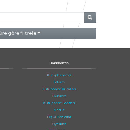
re göre filtrele
Hakkımızda
Kütüphanemiz
İletişim
Kütüphane Kuralları
Ekibimiz
Kütüphane Saatleri
Mezun
Dış Kullanıcılar
Üyelikler