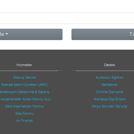
le
Tü
Hizmetler
Destek
Ödünç Verme
Kullanıcı Eğitimi
Makale İşlem Ücretleri (APC)
Rehberler
Koleksiyon Geliştirme & Sipariş
Online Danışma
ütüphaneler Arası Ödünç (ILL)
Kampüs Dışı Erişim
Ders Kaynakları Formu
Sıkça Sorulan Sorular
Staj Formu
In-Transit