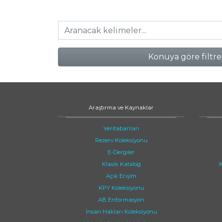
Konuya göre filtre
Araştırma ve Kaynaklar
Veritabanları
Rezerv Koleksiyonu
E-Dergiler
Klasik Katalog
K
Açık Erişim
KPY Koleksiyonu
AB Enformasyon
İnsan Hakları Koleksiyonu