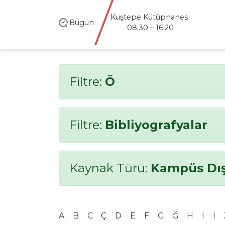
Kuştepe Kütüphanesi
Bugün
08:30 – 16:20
Filtre:
Ö
Filtre:
Bibliyografyalar
Kaynak Türü:
Kampüs Dış
A
B
C
Ç
D
E
F
G
Ğ
H
I
İ