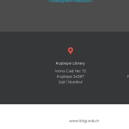
Yükseköğretim Koleksiyonu
Kuştepe Library
İnönü Cad. No: 72
Kuştepe 34387
Şişli / İstanbul
www.bilgi.edu.tr