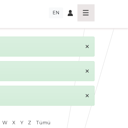
EN
×
×
×
W
X
Y
Z
Tümü