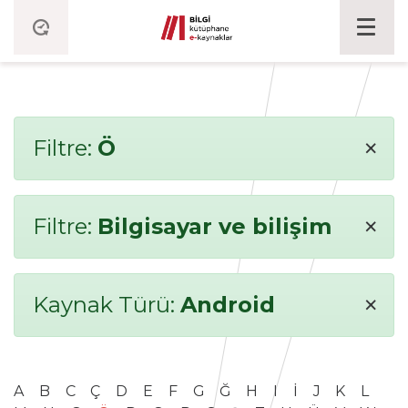
×
Filtre:
Ö
×
Filtre:
Bilgisayar ve bilişim
×
Kaynak Türü:
Android
A
B
C
Ç
D
E
F
G
Ğ
H
I
İ
J
K
L