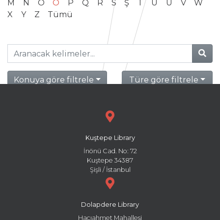
M
N
O
Ö
P
Q
R
S
Ş
T
U
Ü
V
W
X
Y
Z
Tümü
Konuya göre filtrele
Türe göre filtrele
Kuştepe Library
İnönü Cad. No: 72
Kuştepe 34387
Şişli / İstanbul
Dolapdere Library
Hacıahmet Mahallesi