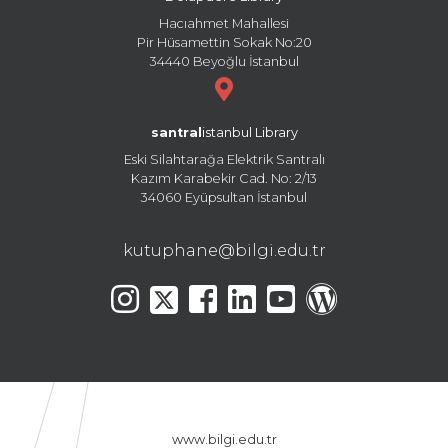
Hacıahmet Mahallesi
Pir Hüsamettin Sokak No:20
34440 Beyoğlu İstanbul
santral
istanbul Library
Eski Silahtarağa Elektrik Santralı
Kazım Karabekir Cad. No: 2/13
34060 Eyüpsultan İstanbul
kutuphane@bilgi.edu.tr
www.bilgi.edu.tr