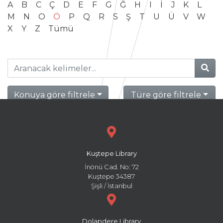
A
B
C
Ç
D
E
F
G
Ğ
H
I
İ
J
K
L
M
N
O
Ö
P
Q
R
S
Ş
T
U
Ü
V
W
X
Y
Z
Tümü
Konuya göre filtrele
Türe göre filtrele
Kuştepe Library
İnönü Cad. No: 72
Kuştepe 34387
Şişli / İstanbul
Dolapdere Library